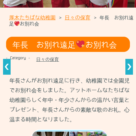
コンテンツに移動
厚木たちばな幼稚園
日々の保育
年長 お別れ遠
>
>
足
お別れ会
年長 お別れ遠足
お別れ会
- Category -
日々の保育
年長さんがお別れ遠足に行き、幼稚園では全園児
でお別れ会をしました。アットホームなたちばな
幼稚園らしく年中・年少さんからの温かい言葉と
プレゼント、年長さんからの素敵な歌のお礼。心
温まる時間となりました。