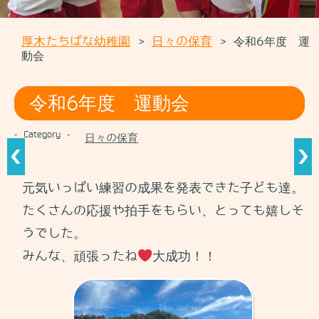
コンテンツに移動
厚木たちばな幼稚園
日々の保育
令和6年度 運
>
>
動会
令和6年度 運動会
- Category -
日々の保育
元気いっぱい練習の成果を発表できた子ども達。
たくさんの応援や拍手をもらい、とっても嬉しそ
うでした。
みんな、頑張ったね
大成功！！