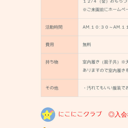
１２/４（金）おもち
※ご来園前にホームペ
活動時間
AM.１０:３０～AM.１
費用
無料
持ち物
室内履き（親子共）※
ありますので室内履き
その他
・汚れてもいい服装で
にこにこクラブ ◎入会