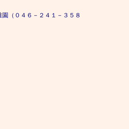
－２４１－３５８