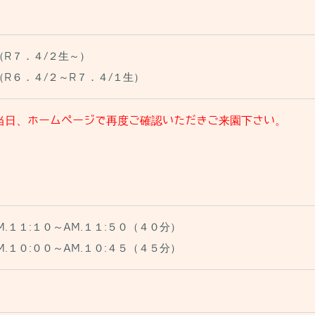
R７．４/２生～）
R６．４/２～R７．４/１生）
当日、ホームページで再度ご確認いただき
ご来園下さい。
.１１:１０～AM.１１:５０（４０分）
.１０:００～AM.１０:４５（４５分）