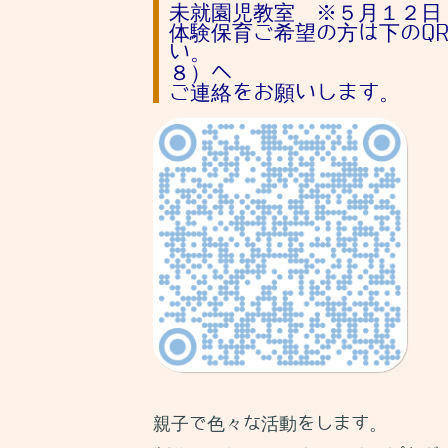
未就園児教室 ※５月１２日
体験保育ご希望の方は下のQ
い。 読み取れ
８）へ
ご連絡をお願いします。
親子で色々な活動をします。