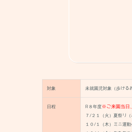
対象
未就園児対象（歩ける
日程
R８年度
※ご来園当日
７/２１（火）夏祭り
１０/１（木）ミニ運