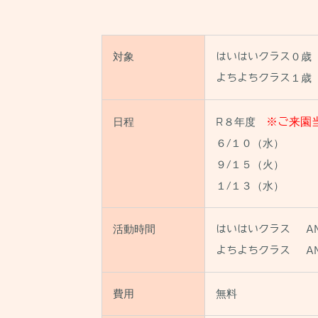
対象
はいはいクラス０歳（
よちよちクラス１歳（
日程
R８年度
※ご来園
６/１０（水）
９/１５（火）
１/１３（水）
活動時間
はいはいクラス AM
よちよちクラス AM
費用
無料