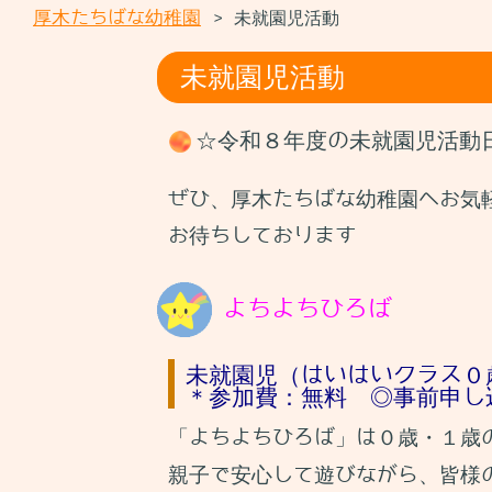
メ
厚木たちばな幼稚園
未就園児活動
>
ニ
ュ
未就園児活動
ー
を
☆令和８年度の未就園児活動
閉
じ
ぜひ、厚木たちばな幼稚園へお気
る
お待ちしております
よちよちひろば
未就園児（はいはいクラス０
＊参加費：無料 ◎事前申し
「よちよちひろば」は０歳・１歳
親子で安心して遊びながら、皆様