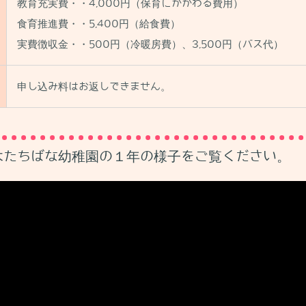
教育充実費・・4,000円（保育にかかわる費用）
食育推進費・・5,400円（給食費）
実費徴収金・・500円（冷暖房費）、3,500円（バス代）
申し込み料はお返しできません。
木たちばな幼稚園の１年の様子をご覧ください。