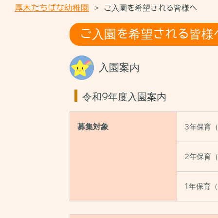
メ
厚木たちばな幼稚園
ご入園を希望される皆様へ
>
ニ
ュ
ご入園を希望される皆様
ー
を
閉
入園案内
じ
る
令和9年度入園案内
募集対象
3年保育（3
2年保育（4
1年保育（5